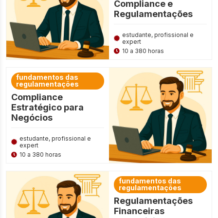
Compliance e
Regulamentações
estudante, profissional e
expert
10 a 380 horas
fundamentos das
regulamentações
Compliance
Estratégico para
Negócios
estudante, profissional e
expert
10 a 380 horas
fundamentos das
regulamentações
Regulamentações
Financeiras