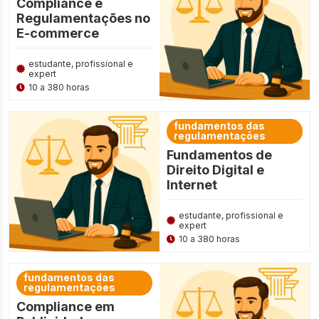
Compliance e
Regulamentações no
E-commerce
estudante, profissional e
expert
10 a 380 horas
fundamentos das
regulamentações
Fundamentos de
Direito Digital e
Internet
estudante, profissional e
expert
10 a 380 horas
fundamentos das
regulamentações
Compliance em