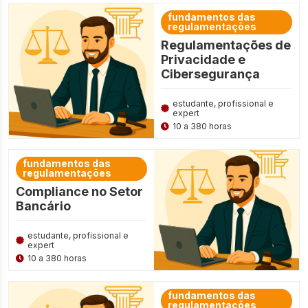
fundamentos das
regulamentações
Regulamentações de
Privacidade e
Cibersegurança
estudante, profissional e
expert
10 a 380 horas
fundamentos das
regulamentações
Compliance no Setor
Bancário
estudante, profissional e
expert
10 a 380 horas
fundamentos das
regulamentações