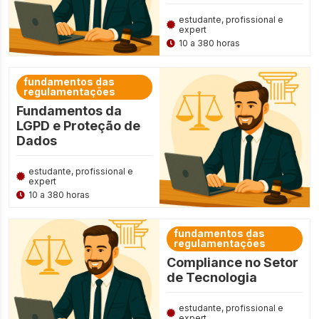
estudante, profissional e
expert
10 a 380 horas
fundamentos das
regulamentações
Fundamentos da
LGPD e Proteção de
Dados
estudante, profissional e
expert
10 a 380 horas
fundamentos das
regulamentações
Compliance no Setor
de Tecnologia
estudante, profissional e
expert