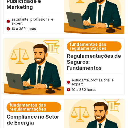
Publicidade e
Marketing
estudante, profissional e
expert
10 a 380 horas
fundamentos das
regulamentações
Regulamentações de
Seguros:
Fundamentos
estudante, profissional e
expert
10 a 380 horas
fundamentos das
regulamentações
Compliance no Setor
de Energia