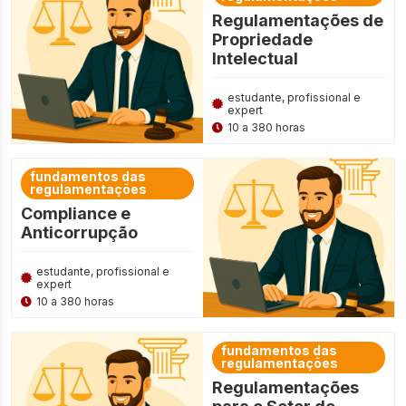
Regulamentações de
Propriedade
Intelectual
estudante, profissional e
expert
10 a 380 horas
fundamentos das
regulamentações
Compliance e
Anticorrupção
estudante, profissional e
expert
10 a 380 horas
fundamentos das
regulamentações
Regulamentações