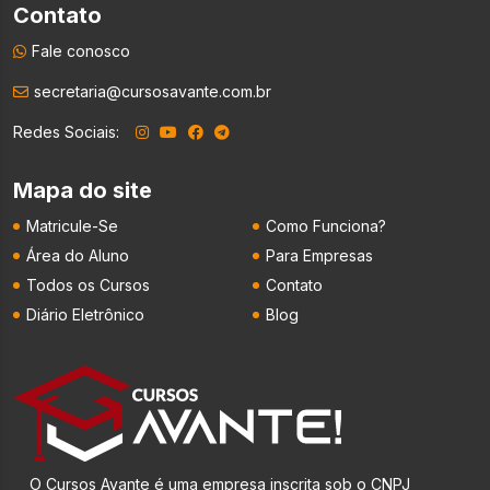
Contato
Fale conosco
secretaria@cursosavante.com.br
Redes Sociais:
Mapa do site
Matricule-Se
Como Funciona?
Área do Aluno
Para Empresas
Todos os Cursos
Contato
Diário Eletrônico
Blog
O Cursos Avante é uma empresa inscrita sob o CNPJ