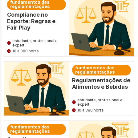
fundamentos das
regulamentações
Compliance no
Esporte: Regras e
Fair Play
estudante, profissional e
expert
10 a 380 horas
fundamentos das
regulamentações
Regulamentações de
Alimentos e Bebidas
estudante, profissional e
expert
10 a 380 horas
fundamentos das
regulamentações