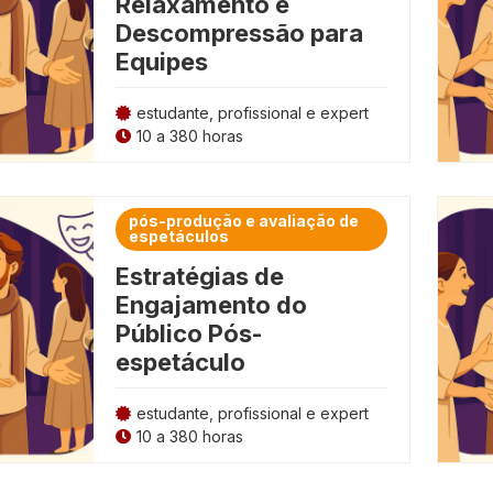
Relaxamento e
Descompressão para
Equipes
estudante, profissional e expert
10 a 380 horas
pós-produção e avaliação de
espetáculos
Estratégias de
Engajamento do
Público Pós-
espetáculo
estudante, profissional e expert
10 a 380 horas