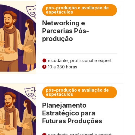
pós-produção e avaliação de
espetáculos
Networking e
Parcerias Pós-
produção
estudante, profissional e expert
10 a 380 horas
pós-produção e avaliação de
espetáculos
Planejamento
Estratégico para
Futuras Produções
estudante, profissional e expert