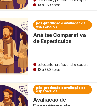
10 a 380 horas
pós-produção e avaliação de
espetáculos
Análise Comparativa
de Espetáculos
estudante, profissional e expert
10 a 380 horas
pós-produção e avaliação de
espetáculos
Avaliação de
Experiência do