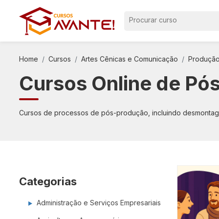
Administração e Serviços
Ciências
Home
Cursos
Artes Cênicas e Comunicação
Produção
Empresariais
Concurso
Cursos Online de Pó
Agricultura e Agropecuária
Cuidado
Aquicultura
Cursos de processos de pós-produção, incluindo desmontage
Desenvo
Arquitetura e Construção Civil
Design e
Artes Cênicas e Comunicação
Educaçã
Artes e Artesanato
Categorias
Engenhar
Atividades ao Ar Livre
Administração e Serviços Empresariais
Engenhar
Beleza e Estética