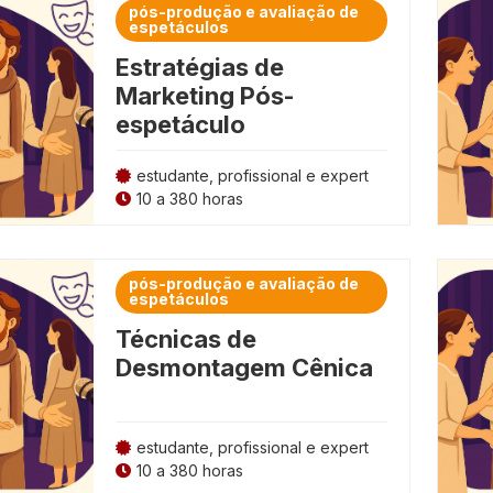
pós-produção e avaliação de
espetáculos
Estratégias de
Marketing Pós-
espetáculo
estudante, profissional e expert
10 a 380 horas
pós-produção e avaliação de
espetáculos
Técnicas de
Desmontagem Cênica
estudante, profissional e expert
10 a 380 horas