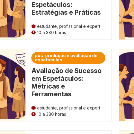
Espetáculos:
ltura
Estratégias e Práticas
Marketing e Mídias Socia
estudante, profissional e expert
10 a 380 horas
pós-produção e avaliação de
espetáculos
Avaliação de Sucesso
em Espetáculos:
Métricas e
Ferramentas
estudante, profissional e expert
10 a 380 horas