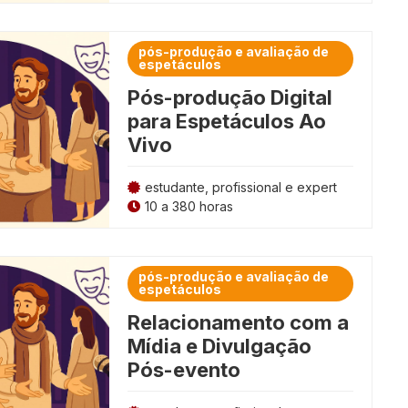
pós-produção e avaliação de
espetáculos
Pós-produção Digital
para Espetáculos Ao
Vivo
estudante, profissional e expert
10 a 380 horas
pós-produção e avaliação de
espetáculos
Relacionamento com a
Mídia e Divulgação
Pós-evento