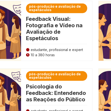
pós-produção e avaliação de
espetáculos
Feedback Visual:
Fotografia e Vídeo na
Avaliação de
Espetáculos
estudante, profissional e expert
10 a 380 horas
pós-produção e avaliação de
espetáculos
Psicologia do
Feedback: Entendendo
as Reações do Público
estudante, profissional e expert