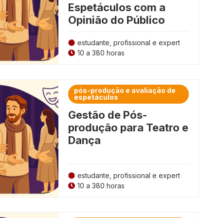
Espetáculos com a
Vendas e Atendimento ao Cliente
is
Opinião do Público
estudante, profissional e expert
10 a 380 horas
pós-produção e avaliação de
espetáculos
Gestão de Pós-
produção para Teatro e
Dança
estudante, profissional e expert
10 a 380 horas