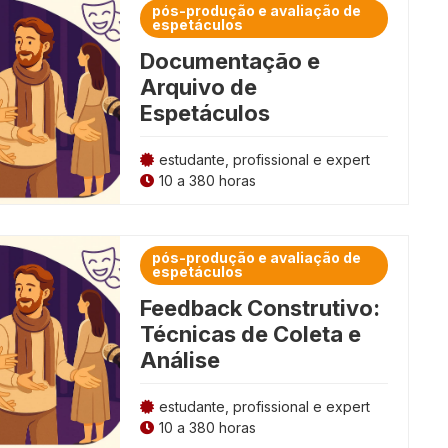
pós-produção e avaliação de
espetáculos
Documentação e
Arquivo de
Espetáculos
estudante, profissional e expert
10 a 380 horas
pós-produção e avaliação de
espetáculos
Feedback Construtivo:
Técnicas de Coleta e
Análise
estudante, profissional e expert
10 a 380 horas