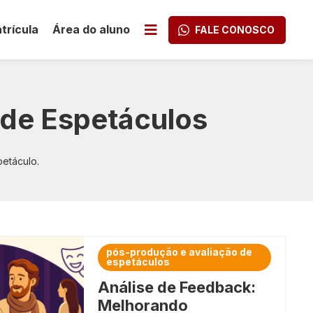
trícula
Área do aluno
FALE CONOSCO
Música e Instrumentos
s
Negócios e Empreendedorismo
 de Espetáculos
Psicologia
etáculo.
Saúde e Bem-estar
Serviço Social
Sustentabilidade e Energias
pós-produção e avaliação de
Renováveis
espetáculos
Análise de Feedback:
Tecnologia da Informação (TI) e
Melhorando
Programação