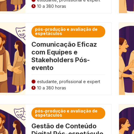
10 a 380 horas
pós-produção e avaliação de
espetáculos
Comunicação Eficaz
com Equipes e
Stakeholders Pós-
evento
estudante, profissional e expert
10 a 380 horas
pós-produção e avaliação de
espetáculos
Gestão de Conteúdo
Digital Pós-espetáculo