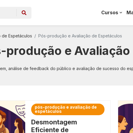
Cursos
Ma
Esportes e Fitness
 Aplicadas
 de Espetáculos
Pós-produção e Avaliação de Espetáculos
Finanças e Investimento
s e Carreiras Públicas
s-produção e Avaliação
Hospitalidade e Turismo
s com Animais
Indústria e Fabricação
m, análise de feedback do público e avaliação de sucesso do esp
lvimento Pessoal
Jurídico e Compliance
 Multimídia
Línguas e Comunicação
Intercultural
o e Ensino
pós-produção e avaliação de
espetáculos
Logística e Cadeia de
ia e Robótica
Suprimentos
Desmontagem
Eficiente de
ia e Robótica
Manutenção e Reparos