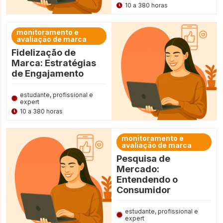
10 a 380 horas
monitoramento e
avaliação de marca
Fidelização de
Marca: Estratégias
de Engajamento
estudante, profissional e
expert
10 a 380 horas
monitoramento e
avaliação de marca
Pesquisa de
Mercado:
Entendendo o
Consumidor
estudante, profissional e
expert