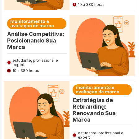
10 a 380 horas
monitoramento e
avaliação de marca
Análise Competitiva:
Posicionando Sua
Marca
estudante, profissional e
expert
10 a 380 horas
monitoramento e
avaliação de marca
Estratégias de
Rebranding:
Renovando Sua
Marca
estudante, profissional e
expert