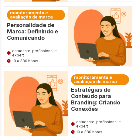
monitoramento e
avaliação de marca
Personalidade de
Marca: Definindo e
Comunicando
estudante, profissional e
expert
10 a 380 horas
monitoramento e
avaliação de marca
Estratégias de
Conteúdo para
Branding: Criando
Conexões
estudante, profissional e
expert
10 a 380 horas