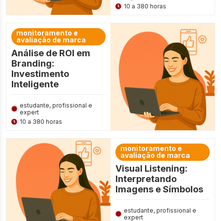
10 a 380 horas
monitoramento e
avaliação de marca
Análise de ROI em
Branding:
Investimento
Inteligente
estudante, profissional e
expert
10 a 380 horas
monitoramento e
avaliação de marca
Visual Listening:
Interpretando
Imagens e Símbolos
estudante, profissional e
expert