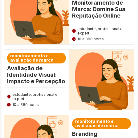
Monitoramento de
Marca: Domine Sua
Reputação Online
estudante, profissional e
expert
10 a 380 horas
monitoramento e
avaliação de marca
Avaliação de
Identidade Visual:
Impacto e Percepção
estudante, profissional e
expert
10 a 380 horas
monitoramento e
avaliação de marca
Branding