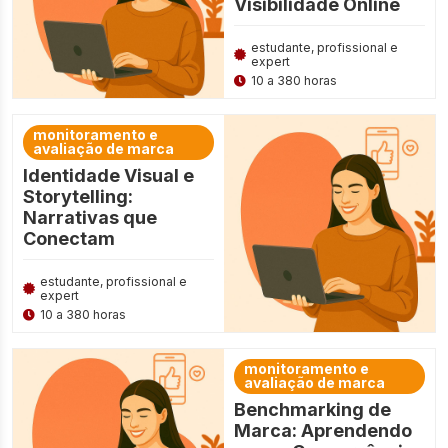
Visibilidade Online
estudante, profissional e
expert
10 a 380 horas
monitoramento e
avaliação de marca
Identidade Visual e
Storytelling:
Narrativas que
Conectam
estudante, profissional e
expert
10 a 380 horas
monitoramento e
avaliação de marca
Benchmarking de
Marca: Aprendendo